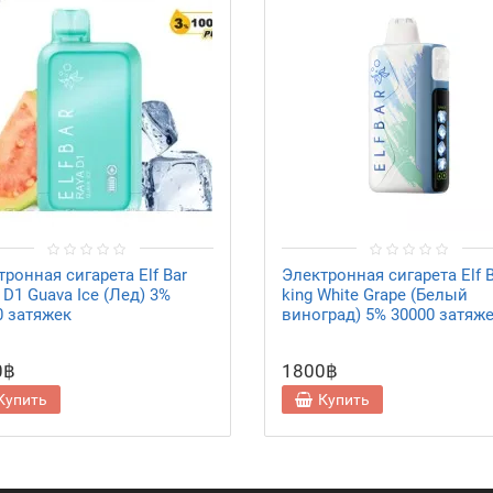
ронная сигарета Elf Bar
Электронная сигарета Elf B
D1 Guava Ice (Лед) 3%
king White Grape (Белый
0 затяжек
виноград) 5% 30000 затяж
0฿
1800฿
Купить
Купить