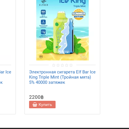
ar Ice
Электронная сигарета Elf Bar Ice
Электро
King Triple Mint (Тройная мята)
King Se
ек
5% 40000 затяжек
морско
затяже
2200฿
2200฿
Купить
Ку