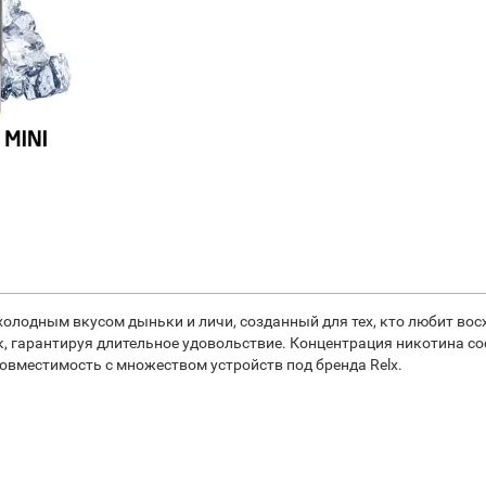
 холодным вкусом дыньки и личи, созданный для тех, кто любит в
к, гарантируя длительное удовольствие. Концентрация никотина сост
овместимость с множеством устройств под бренда Relx.