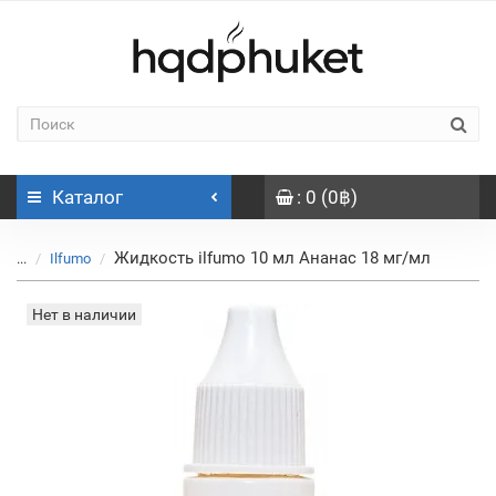
Каталог
: 0 (0฿)
Жидкость ilfumo 10 мл Ананас 18 мг/мл
...
Ilfumo
Нет в наличии