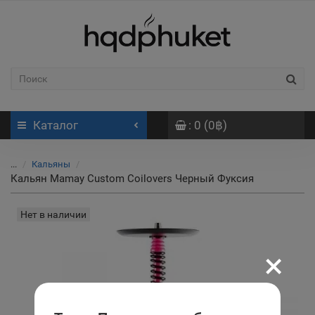
Каталог
: 0 (0฿)
...
Кальяны
Кальян Mamay Custom Coilovers Черный Фуксия
Нет в наличии
×