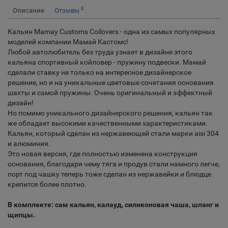
0
Описание
Отзывы
Кальян Mamay Customs Coilovers - одна из самых популярных
моделей компании Мамай Кастомс!
Любой автолюбитель без труда узнает в дизайне этого
кальяна спортивный койловер - пружину подвески. Мамай
сделали ставку не только на интересное дизайнерское
решение, но и на уникальные цветовые сочетания основания
шахты и самой пружины. Очень оригинальный и эффектный
дизайн!
Но помимо уникального дизайнерского решения, кальян так
же обладает высокими качественными характеристиками.
Кальян, который сделан из нержавеющей стали марки aisi 304
и алюминия.
Это новая версия, где полностью изменена конструкция
основания, благодаря чему тяга и продув стали намного легче,
порт под чашку теперь тоже сделан из нержавейки и блюдце
крепится более плотно.
В комплекте: сам кальян, калауд, силиконовая чаша, шланг и
щипцы.