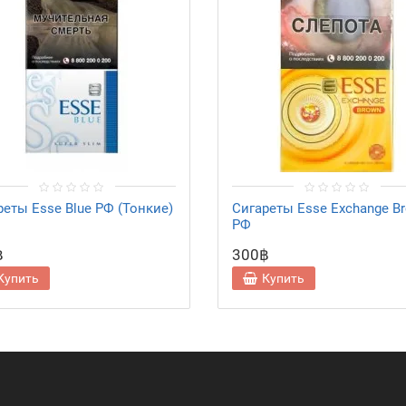
реты Esse Blue РФ (Тонкие)
Сигареты Esse Exchange B
РФ
฿
300฿
Купить
Купить