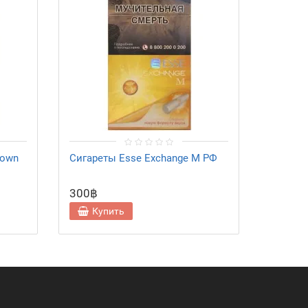
rown
Сигареты Esse Exchange M РФ
Сигаре
Summer
300฿
300฿
Купить
Ку