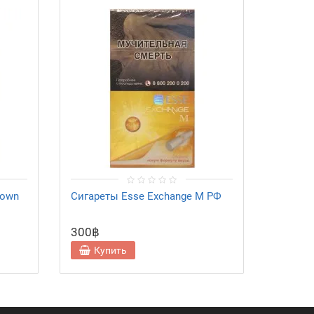
rown
Сигареты Esse Exchange M РФ
Сигаре
Summer
300฿
300฿
Купить
Ку