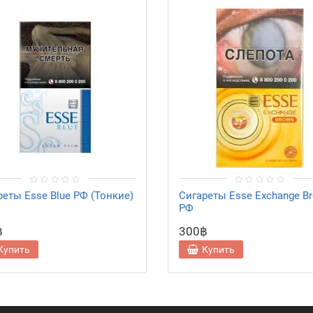
реты Esse Blue РФ (Тонкие)
Сигареты Esse Exchange B
РФ
฿
300฿
Купить
Купить