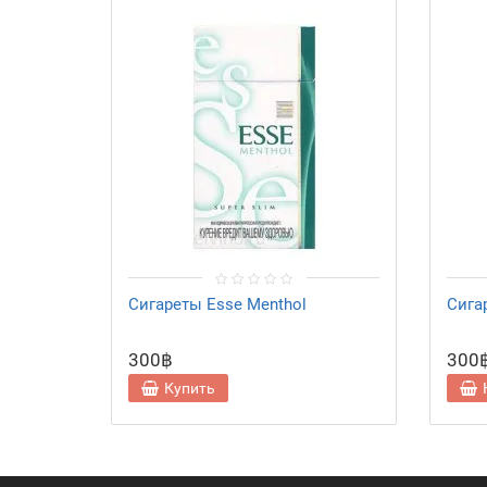
Сигареты Esse Menthol
Сига
300฿
300
Купить