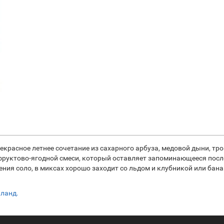
 прекрасное летнее сочетание из сахарного арбуза, медовой дыни, т
 фруктово-ягодной смеси, который оставляет запоминающееся пос
ения соло, в миксах хорошо заходит со льдом и клубникой или бан
йланд.