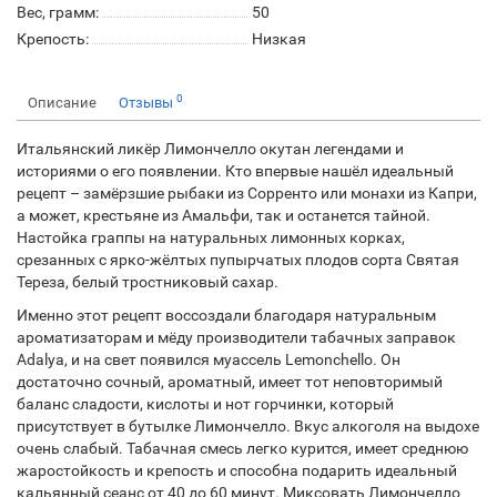
Вес, грамм:
50
Крепость:
Низкая
0
Описание
Отзывы
Итальянский ликёр Лимончелло окутан легендами и
историями о его появлении. Кто впервые нашёл идеальный
рецепт – замёрзшие рыбаки из Сорренто или монахи из Капри,
а может, крестьяне из Амальфи, так и останется тайной.
Настойка граппы на натуральных лимонных корках,
срезанных с ярко-жёлтых пупырчатых плодов сорта Святая
Тереза, белый тростниковый сахар.
Именно этот рецепт воссоздали благодаря натуральным
ароматизаторам и мёду производители табачных заправок
Adalya, и на свет появился муассель Lemonchello. Он
достаточно сочный, ароматный, имеет тот неповторимый
баланс сладости, кислоты и нот горчинки, который
присутствует в бутылке Лимончелло. Вкус алкоголя на выдохе
очень слабый. Табачная смесь легко курится, имеет среднюю
жаростойкость и крепость и способна подарить идеальный
кальянный сеанс от 40 до 60 минут. Миксовать Лимончелло