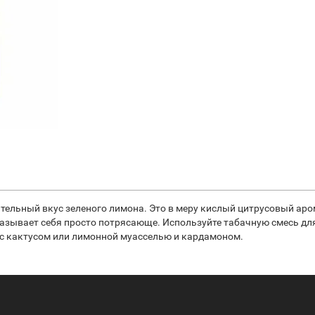
ательный вкус зеленого лимона. Это в меру кислый цитрусовый аром
оказывает себя просто потрясающе. Используйте табачную смесь д
 с кактусом или лимонной муасселью и кардамоном.