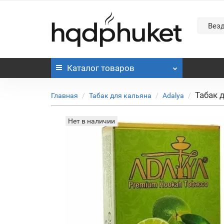
Вез
Каталог
товаров
Табак д
Главная
Табак для кальяна
Adalya
Нет в наличии