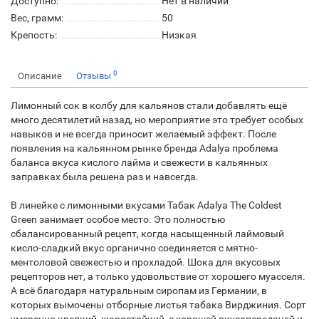
Доступно:
Нет в наличии
Вес, грамм:
50
Крепость:
Низкая
0
Описание
Отзывы
Лимонный сок в колбу для кальянов стали добавлять ещё
много десятилетий назад, но мероприятие это требует особых
навыков и не всегда приносит желаемый эффект. После
появления на кальянном рынке бренда Adalya проблема
баланса вкуса кислого лайма и свежести в кальянных
заправках была решена раз и навсегда.
В линейке с лимонными вкусами Табак Adalya The Coldest
Green занимает особое место. Это полностью
сбалансированный рецепт, когда насыщенный лаймовый
кисло-сладкий вкус органично соединяется с мятно-
ментоловой свежестью и прохладой. Шока для вкусовых
рецепторов нет, а только удовольствие от хорошего муасселя.
А всё благодаря натуральным сиропам из Германии, в
которых вымочены отборные листья табака Вирджиния. Сорт