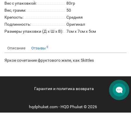
Вес с упаковкой:
80гр
Вес, грамм:
50
Крепость:
Средняя
Подлинность:
Оригинал
Размеры упаковки (Д х Ш х В):
7см x 7см x 5см
0
Описание
Отзывы
Яркое сочетание фруктового желе, как Skittles
Гарантия и политика возврата
hqdphuket.com - HQD Phuket © 2026