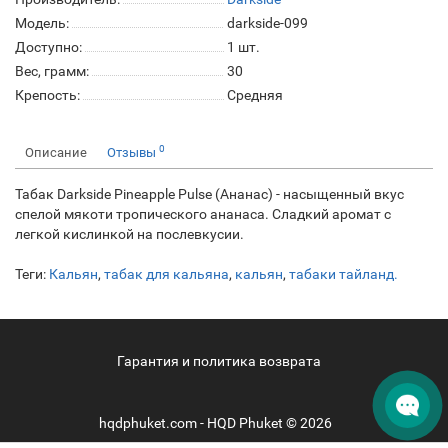
Модель:
darkside-099
Доступно:
1
шт.
Вес, грамм:
30
Крепость:
Средняя
0
Описание
Отзывы
Табак Darkside Pineapple Pulse (Ананас) - насыщенный вкус
спелой мякоти тропического ананаса. Сладкий аромат с
легкой кислинкой на послевкусии.
Теги:
Кальян
,
табак для кальяна
,
кальян
,
табаки тайланд.
Гарантия и политика возврата
hqdphuket.com - HQD Phuket © 2026