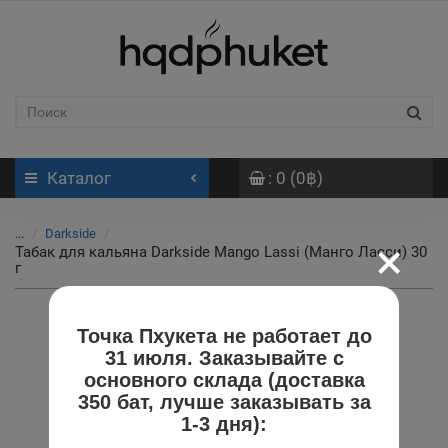
Каталог
: 0 (0฿)
...
Darkside
×
Табак для кальяна Darkside Mango Lassi (Манго Ласси) 30
г
Точка Пхукета не работает до
31 июля. Заказывайте с
основного склада (доставка
350 бат, лучше заказывать за
1-3 дня):