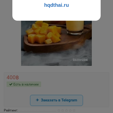
hqdthai.ru
400฿
Есть в наличии
Заказать в Telegram
Рейтинг: