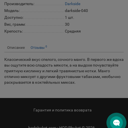
Производитель:
Darkside
Модель:
darkside-040
Доступно:
1
шт.
Вес, грамм:
30
Крепость:
Средняя
0
Описание
Отзывы
Классический вкус спелого, сочного манго. В первого же вдоха
вы ощутите всю сладость мякоти, а на выдохе почувствуйте
приятную кислинку и легкий травянистые нотки. Манго
отлично миксует с другими фруктовыми табаками, необычно
раскрывается в коктейльных миксах.
Гарантия и политика возврата
hqdphuket.com - HQD Phuket © 2026