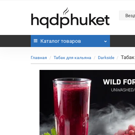
Вез
Каталог
товаров
Табак
Главная
Табак для кальяна
Darkside