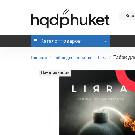
Вез
Каталог
товаров
Табак дл
Главная
Табак для кальяна
Lirra
Нет в наличии