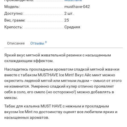
Модель:
musthave-042
Доступно:
2
шт.
Вес, грамм:
25
Крепость:
Средняя
0
Описание
Отзывы
Яркий вкус мятной жевательной резинки с насыщенным
охлаждающим эффектом.
Насладитесь прохладным ароматом сладкой мятной жвачки
вместе с табаком MUSTHAVE Ice Mint! Вкус Айс минт можно
окрестить ледяной мятой или мятным льдом – смысл от этого
не изменится. Умеренно сладкий кулер отлично проявляет
себя в соло, его смело (но осторожно!) можно добавлять в
миксы.
Табак для кальяна MUST HAVE с нежным и прохладным
вкусом Ice Mint по достоинству оценят все любители ярких и
насыщенных ароматов.