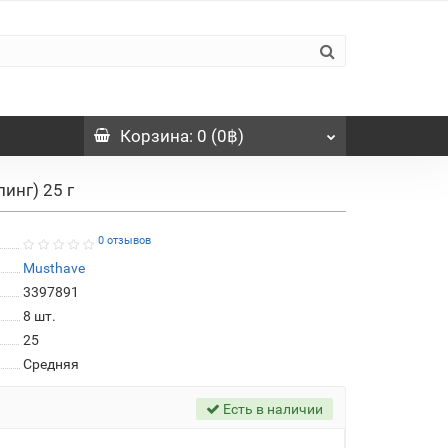
Корзина
: 0 (0฿)
инг) 25 г
0 отзывов
Musthave
3397891
8
шт.
25
Средняя
Есть в наличии