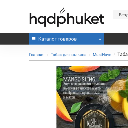
Вез
Каталог
товаров
Таба
Главная
Табак для кальяна
MustHave