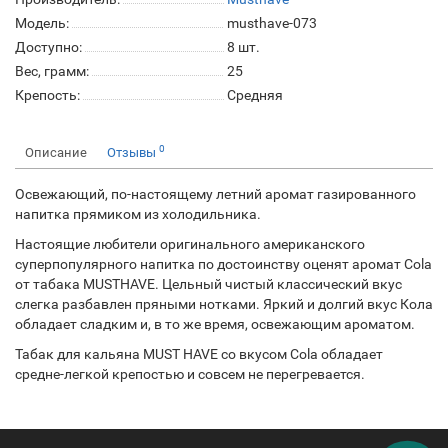
Модель:
musthave-073
Доступно:
8
шт.
Вес, грамм:
25
Крепость:
Средняя
0
Описание
Отзывы
Освежающий, по-настоящему летний аромат газированного
напитка прямиком из холодильника.
Настоящие любители оригинального американского
суперпопулярного напитка по достоинству оценят аромат Cola
от табака MUSTHAVE. Цельный чистый классический вкус
слегка разбавлен пряными нотками. Яркий и долгий вкус Кола
обладает сладким и, в то же время, освежающим ароматом.
Табак для кальяна MUST HAVE со вкусом Cola обладает
средне-легкой крепостью и совсем не перегревается.