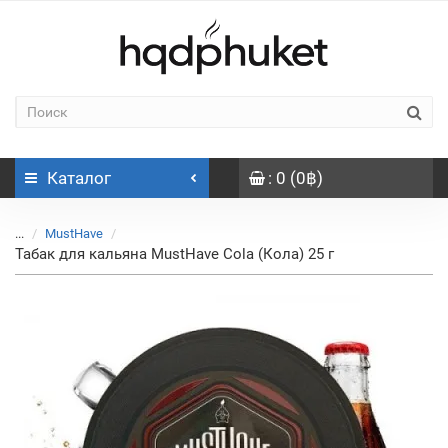
Каталог
: 0 (0฿)
...
MustHave
Табак для кальяна MustHave Cola (Кола) 25 г