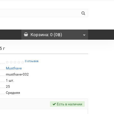
Корзина
: 0 (0฿)
5 г
0 отзывов
Musthave
musthave-032
1
шт.
25
Средняя
Есть в наличии