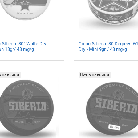
Siberia -80° White Dry
Снюс Siberia -80 Degrees Wh
on 13gr/ 43 mg/g
Dry - Mini 9gr / 43 mg/g
в наличии
Нет в наличии