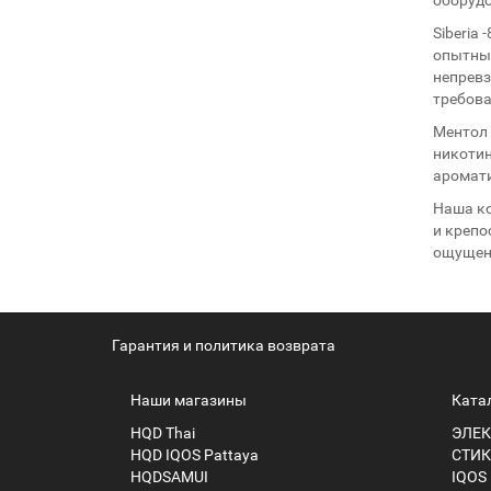
Siberia
опытных
непревз
требова
Ментол 
никотин
аромати
Наша ко
и крепо
ощущени
Гарантия и политика возврата
Наши магазины
Ката
HQD Thai
ЭЛЕК
HQD IQOS Pattaya
СТИК
HQDSAMUI
IQOS