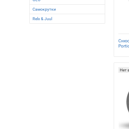
Самокрутки
Relx & Juul
Снюс 
Porti
Нет 