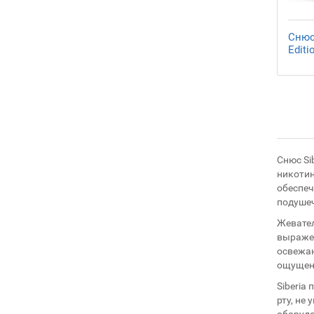
Снюс 
Editi
Снюс Si
никотин
обеспеч
подушеч
Жевател
выражен
освежаю
ощущени
Siberia
рту, не
оборудо