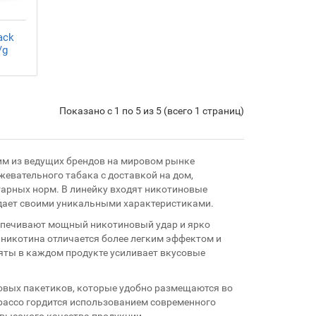
ack
/g
Показано с 1 по 5 из 5 (всего 1 страниц)
ним из ведущих брендов на мировом рынке
евательного табака с доставкой на дом,
арных норм. В линейку входят никотиновые
бладает своими уникальными характеристиками.
еспечивают мощный никотиновый удар и ярко
мг никотина отличается более легким эффектом и
ты в каждом продукте усиливает вкусовые
иновых пакетиков, которые удобно размещаются во
obacco гордится использованием современного
 высокого качества продукции.