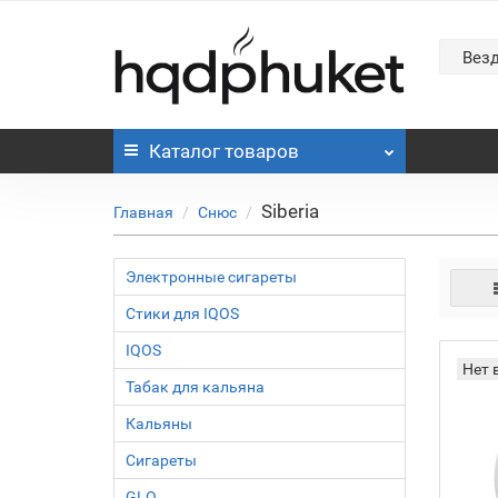
Вез
Каталог
товаров
Siberia
Главная
Снюс
Электронные сигареты
Стики для IQOS
IQOS
Нет 
Табак для кальяна
Кальяны
Сигареты
GLO