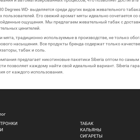
 -80 Degrees WD- выделяется среди других видов жевательного таба
 пользователей. Его свежий аромат мяты идеально сочетается со 
ойденные ощущения. Мы предлагаем жевательный табак с доставк
тельных ценителей.
и мята, традиционно используемые в производстве, не только обо
ового насыщения. Все продукты бренда содержат только качеств
заторы, табак и соль.
мпания предлагает никотиновые пакетики Siberia оптом по самы
сти позволяет каждому найти свой идеальный вариант. Siberia га
я от каждого использования.
лог
ТРОНКИ
ТАБАК
И
КАЛЬЯНЫ
СИГАРЕТЫ