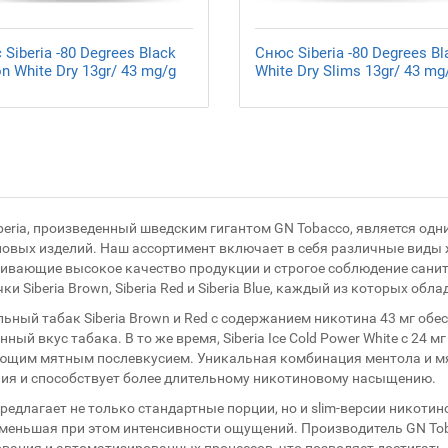
Siberia -80 Degrees Black
Снюс Siberia -80 Degrees Bl
on White Dry 13gr/ 43 mg/g
White Dry Slims 13gr/ 43 mg
beria, произведенный шведским гигантом GN Tobacco, является од
овых изделий. Наш ассортимент включает в себя различные виды ж
ивающие высокое качество продукции и строгое соблюдение санит
ки Siberia Brown, Siberia Red и Siberia Blue, каждый из которых о
ьный табак Siberia Brown и Red с содержанием никотина 43 мг об
ный вкус табака. В то же время, Siberia Ice Cold Power White с 24 
щим мятным послевкусием. Уникальная комбинация ментола и мя
я и способствует более длительному никотиновому насыщению.
 предлагает не только стандартные порции, но и slim-версии никот
 уменьшая при этом интенсивности ощущений. Производитель GN T
вания и автоматизированных процессов, что позволяет достигать